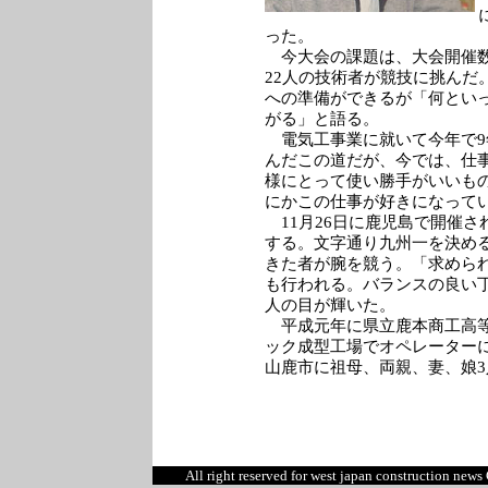
った。
今大会の課題は、大会開催数
22人の技術者が競技に挑んだ
への準備ができるが「何とい
がる」と語る。
電気工事業に就いて今年で9
んだこの道だが、今では、仕
様にとって使い勝手がいいも
にかこの仕事が好きになって
11月26日に鹿児島で開催さ
する。文字通り九州一を決め
きた者が腕を競う。「求めら
も行われる。バランスの良い
人の目が輝いた。
平成元年に県立鹿本商工高等
ック成型工場でオペレーター
山鹿市に祖母、両親、妻、娘3
All right reserved for west japan construction