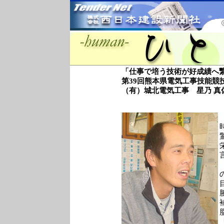
「仕事で培う技術が好成績へ
第39回熊本県電気工事技能競
（有）城北電気工事 星乃 真