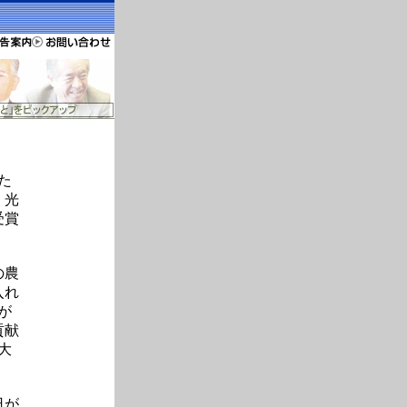
た
、光
受賞
の農
入れ
が
貢献
大
日が