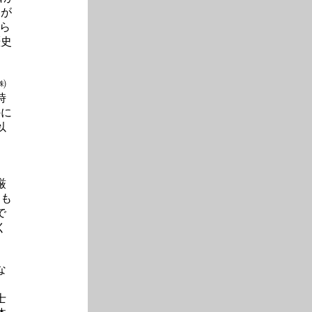
日が
ら
歴史
㈱
時
のに
以
け
厳
るも
で
く
な
士