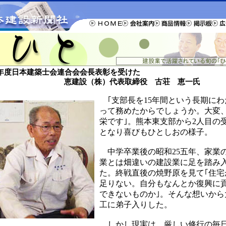
5年度日本建築士会連合会会長表彰を受けた
恵建設（株）代表取締役 古荘 恵一氏
｢支部長を15年間という長期にわ
って務めたからでしょうか。大変
栄です｣。熊本東支部から2人目の
となり喜びもひとしおの様子。
中学卒業後の昭和25五年、家業
業とは畑違いの建設業に足を踏み
た。終戦直後の焼野原を見て｢住宅
足りない。自分もなんとか復興に
できないものか｣。そんな想いから
工に弟子入りした。
しかし現実は、厳しい修行の毎