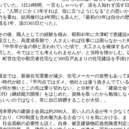
っていた。1日24時間、一言もしゃべらず、涙を人知れず流す
く。"人間とにかく1年すれば、役に立つようになる"との思いか
力を重ね、結局修行は4年間にも及んだ。｢最初の1年は自分の
残る1年、涙の365日だった｣。
の後、職人としての経験を積み、昭和45年に大津町で恵建設
設立した。高度成長期で、人さえいれば仕事には困らなかった
。｢中学卒が金の卵と言われていた頃で、大工さんを確保する
労した。今ではとても考えられませんが」と当時を懐かしむ。
、町営住宅や勤労者住宅など300百戸あまりの住宅建設を手掛
。
近では、新築住宅需要が減少、住宅メーカーの攻勢もあって
い時代が続く。｢平均点ではダメ。他社とは違う抜きんでてい
が何か無いとこの先は乗り切れない」と分析する。「建築士会
CPD（継続能力開発）をはじめた。資格を取ったから勉強しな
もいいのではなく、常に自己研鑽することが大切」。
本県内の建築士会員は約2000人。若い人の入会が年々少なく
ており、CPD制度も含め魅力ある士会づくりを気にかける。ま
、社会貢献の必要性も説く。自身、被災建築物応急危険度判定