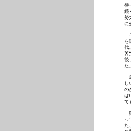
待
続
努
に
そ
を
代
苦
後
た
最
し
の
は
て
熊
っ
た